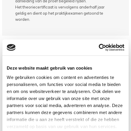
aanleiding van de proef begeleid rijden.
Het theoriecertificaat is vervolgens anderhalf jaar
geldig en dient op het praktijkexamen getoond te
worden.
PRAKTIJKLESSEN
Deze website maakt gebruik van cookies
Samen met je instructeur ga je volgens een vast
We gebruiken cookies om content en advertenties te
patroon van verrichtingen leren met de auto en het
personaliseren, om functies voor social media te bieden
overige verkeer om te gaan. Dit zal hoofdzakelijk
en om ons websiteverkeer te analyseren. Ook delen we
plaatsvinden in regio Alkmaar, waar ook het
informatie over uw gebruik van onze site met onze
praktijkexamen zal plaatsvinden. Uiteraard wordt
tijdens de lessen ook in andere regio’s zoals Haarlem,
partners voor social media, adverteren en analyse. Deze
Schiphol en Hoorn gereden.
partners kunnen deze gegevens combineren met andere
informatie die u aan ze heeft verstrekt of die ze hebben
Wij werken in de lessen met een lijst met lastige
verzameld op basis van uw gebruik van hun services.
verkeerssituaties en zorgen er zo voor dat je daarmee