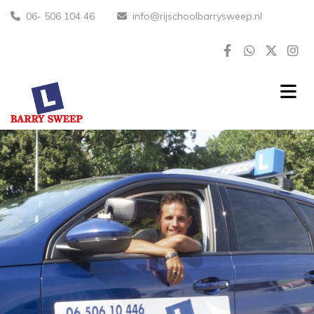
06- 506 104 46
info@rijschoolbarrysweep.nl

