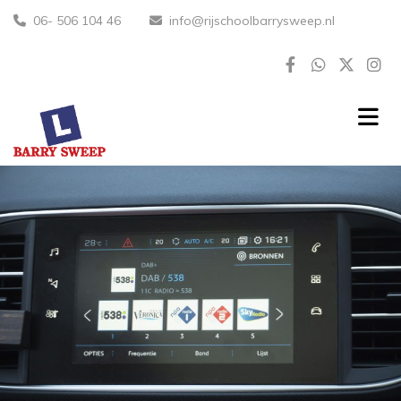
06- 506 104 46
info@rijschoolbarrysweep.nl

