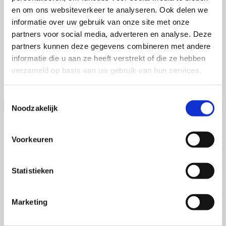
30 rijlessen (60 minuten)
en om ons websiteverkeer te analyseren. Ook delen we
Praktijkexamen
informatie over uw gebruik van onze site met onze
Niet mogelijk om in termijnen te betalen
partners voor social media, adverteren en analyse. Deze
partners kunnen deze gegevens combineren met andere
informatie die u aan ze heeft verstrekt of die ze hebben
verzameld op basis van uw gebruik van hun services.
Toestemmingsselectie
Noodzakelijk
I-theoriepakket
Voorkeuren
€96
Digitaal lesboek (25 categorieën)
100 gevaarherkenning animaties
Statistieken
35x Examentraining
CBR Theorie-examen
Marketing