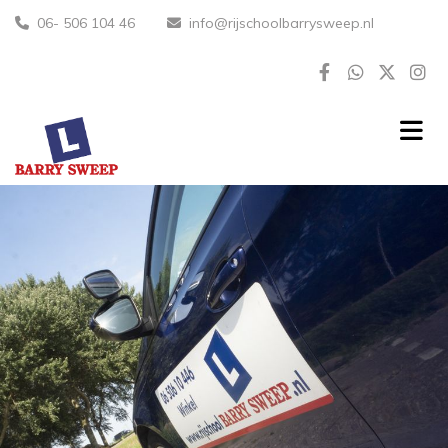
06- 506 104 46
info@rijschoolbarrysweep.nl

