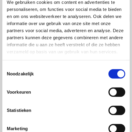
We gebruiken cookies om content en advertenties te
personaliseren, om functies voor social media te bieden
en om ons websiteverkeer te analyseren. Ook delen we
informatie over uw gebruik van onze site met onze
Pakket 2
partners voor social media, adverteren en analyse. Deze
partners kunnen deze gegevens combineren met andere
€429
informatie die u aan ze heeft verstrekt of die ze hebben
4 Rijlessen (60 minuten)
verzameld op basis van uw gebruik van hun services.
Theorieboeken
Theorie-examen
Toestemmingsselectie
Praktijkexamen
Noodzakelijk
Voorkeuren
Statistieken
Marketing