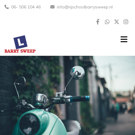
06- 506 104 46
info@rijschoolbarrysweep.nl

