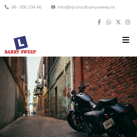
06- 506 104 46
info@rijschoolbarrysweep.nl

