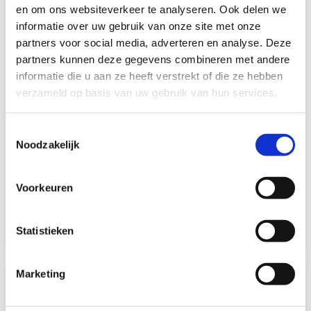
en om ons websiteverkeer te analyseren. Ook delen we
informatie over uw gebruik van onze site met onze
PRAKTIJKLESSEN
partners voor social media, adverteren en analyse. Deze
partners kunnen deze gegevens combineren met andere
Bij de praktijklessen maken we een onderscheiding
informatie die u aan ze heeft verstrekt of die ze hebben
tussen de bijzondere verrichtingen en het weggedeelte.
verzameld op basis van uw gebruik van hun services.
Wij combineren deze lessen zodat je vlot alles onder de
knie kan krijgen.
Zo zijn we op de industrieterreinen en parkeerterreinen
Toestemmingsselectie
bezig met de verrichtingen maar zijn we ook op de vele
Noodzakelijk
dijkweggetjes te vinden om de bochtentechniek en
plaats op de weg aan te leren.
Natuurlijk kijken we naar wat je wel en nog niet kunt.
Voorkeuren
Hier passen we de lessen op aan zodat je niet boven je
kunnen hoeft te presteren.
Statistieken
Marketing
THEORIE