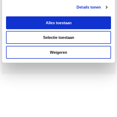
Details tonen
Als je gaat rijlessen is het verstandig al in het bezit te
zijn van het theoriecertificaat.
Alles toestaan
Een all-in theoriepakket kan door ons geregeld worden
voor maar 99,-
Selectie toestaan
NIEUW: Het i-theoriepakket. Bespaar bij Rijschool Barry
Sweep ruim 35,- op de adviesprijs!
Weigeren
Heb je het A1 rijbewijs al behaald? Dan is het halen
van je theorie niet nogmaals nodig.